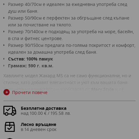
Размер 40/70см е идеален за ежедневна употреба след
душ или баня.
Размер 50/90см е перфектен за обгръщане след къпане
или за почистване на тялото.
Размер 70/140см е подходящ за употреба на море, басейн,
в спа и фитнес центрове.
Размер 90/150см предлага по-голяма покритост и комфорт,
идеален за домашна употреба след баня.
Състав: 100% памук
Грамаж: 590 г. кв.м.
Хавлиите модел Жакард MS са не само функционални, но и
стилни, като добавят елегантност и уют към вашата баня.
Заложете на качеството и удобството от
Mery Style
и се
+
Прочети повече
насладете на приятния чувствен момент след всяка баня
или душ.
Безплатна доставка
Изображенията са илюстративни и има допустими разлики
над 100.00 € / 195.58 лв.
в цветовете на реалния продукт
в зависимост от какво устройство гледате снимката!
Лесно връщане
в 14 дневен срок