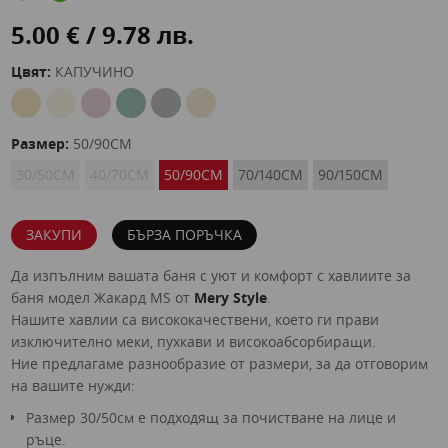
5.00 € / 9.78 лв.
Цвят:
КАПУЧИНО
Размер:
50/90СМ
30/50СМ
40/70СМ
50/90СМ
70/140СМ
90/150СМ
ЗАКУПИ
БЪРЗА ПОРЪЧКА
Да изпълним вашата баня с уют и комфорт с хавлиите за
баня модел Жакард MS от
Mery Style
.
Нашите хавлии са висококачествени, което ги прави
изключително меки, пухкави и високоабсорбиращи.
Ние предлагаме разнообразие от размери, за да отговорим
на вашите нужди:
Размер 30/50см е подходящ за почистване на лице и
ръце.