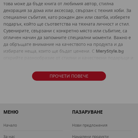
това може да бъде книга от любимия автор, стилна
декорация за дома или аксесоар, свързан с техния хоби. За
специални събития, като рожден ден или сватба, изберете
подарък, който ще съответства на тяхната личност и стил.
Сувенирите, свързани с конкретно място или събитие, са
отличен начин да запомните специални моменти. Важно е
да обръщате внимание на качеството на продукта и да
избирате неща, които ще бъдат ценени. С
MeryStyle.bg
открийте разнообразие от стилни и качествени подаръци и
сувенири, подходящи за всякакви поводи.
ПРОЧЕТИ ПОВЕЧЕ
Защо да изберем MeryStyle при
избор на подаръци и сувенири?
Избирайки подаръци и сувенири от
MeryStyle
, вие
МЕНЮ
ПАЗАРУВАНЕ
гарантирате уникален стил и високо качество. Нашата
колекция предлага разнообразие от изискани и оригинални
Начало
Нови предложения
продукти, подходящи за всеки повод и вкус. Ние отдаваме
значение на детайлите и предоставяме подаръци, които
За нас
Намалени продукти