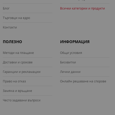
излъчват елегантност и индивидуалност. С
MeryStyle
, вие
Блог
Всички категории и продукти
не само дарявате продукт, но и създавате запомнящ се
момент и усещане за стил.
Търговци на едро
Разчитайте на нас за уникални и качествени подаръци и
Контакти
сувенири от
MeryStyle
, които ще направят впечатление и
ще запазят специални моменти.
ПОЛЕЗНО
ИНФОРМАЦИЯ
Методи на плащане
Общи условия
Доставки и срокове
Бисквитки
Гаранции и рекламации
Лични данни
Право на отказ
Онлайн решаване на спорове
Замяна и връщане
Често задавани въпроси