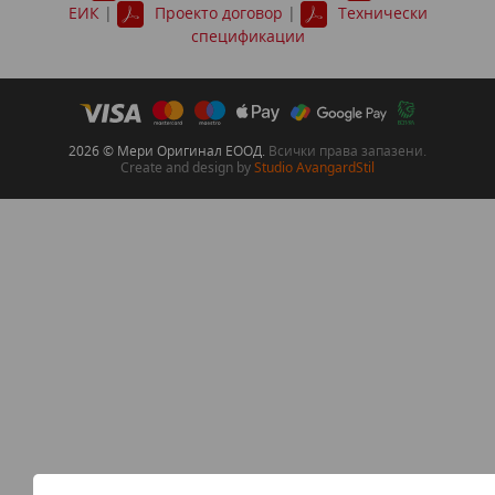
ЕИК
|
Проекто договор
|
Технически
спецификации
2026 © Мери Оригинал EООД.
Всички права запазени.
Create and design by
Studio AvangardStil