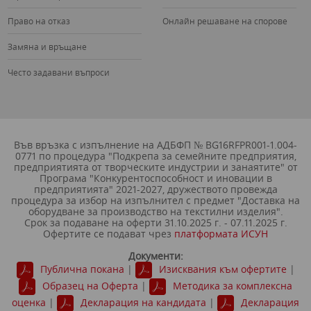
Право на отказ
Онлайн решаване на спорове
Замяна и връщане
Често задавани въпроси
Във връзка с изпълнение на АДБФП № BG16RFPR001-1.004-
0771 по процедура "Подкрепа за семейните предприятия,
предприятията от творческите индустрии и занаятите" от
Програма "Конкурентоспособност и иновации в
предприятията" 2021-2027, дружеството провежда
процедура за избор на изпълнител с предмет "Доставка на
оборудване за производство на текстилни изделия".
Срок за подаване на оферти 31.10.2025 г. - 07.11.2025 г.
Офертите се подават чрез
платформата ИСУН
Документи:
Публична покана
|
Изисквания към офертите
|
Образец на Oферта
|
Методика за комплексна
оценка
|
Декларация на кандидата
|
Декларация