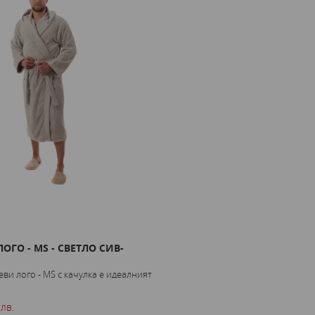
ОГО - MS - СВЕТЛО СИВ-
ДЕТСКИ ХАЛАТ SUNNY - ПЕТРОЛ 
ГОДИНИ
ви лого - MS с качулка е идеалният
Детски халат Sunny by merystyle – мек и
16.00 € / 31.29 лв.
 лв.