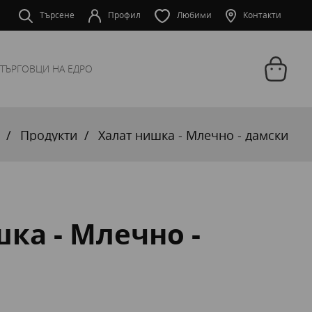
Търсене
Профил
Любими
Контакти
ТЪРГОВЦИ НА ЕДРО
Продукти
Халат нишка - Млечно - дамски
ка - Млечно -