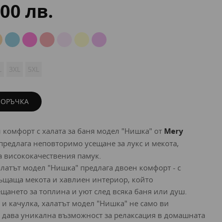
.00 лв.
L
3XL
5XL
ПОРЪЧКА
и комфорт с халата за баня модел "Нишка" от
Mery
 предлага неповторимо усещане за лукс и мекота,
а висококачествения памук.
алатът модел "Нишка" предлага двоен комфорт - с
щаща мекота и хавлиен интериор, който
ането за топлина и уют след всяка баня или душ.
 и качулка, халатът модел "Нишка" не само ви
и дава уникална възможност за релаксация в домашната