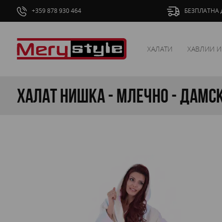
+359 878 930 464
БЕЗПЛАТНА Д
ХАЛАТИ
ХАВЛИИ И
Халат нишка - Млечно - дамс