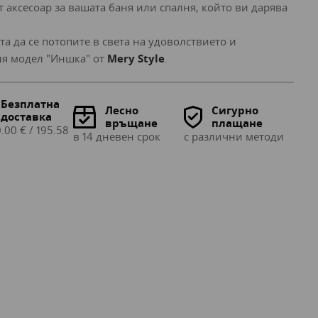
т аксесоар за вашата баня или спалня, който ви дарява
а да се потопите в света на удоволствието и
аня модел "Иншка" от
Mery Style
.
Безплатна
Лесно
Сигурно
доставка
връщане
плащане
.00 € / 195.58
в 14 дневен срок
с различни методи