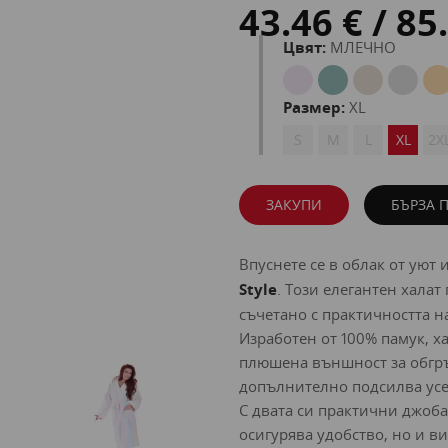
43.46 € / 85
Цвят:
МЛЕЧНО
Размер:
XL
S
M
L
XL
2X
ЗАКУПИ
БЪРЗА 
Впуснете се в облак от уют 
Style
. Този елегантен халат
съчетано с практичността н
Изработен от 100% памук, х
плюшена външност за обгръ
допълнително подсилва усещ
С двата си практични джоба
осигурява удобство, но и в