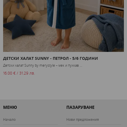
ДЕТСКИ ХАЛАТ SUNNY - ПЕТРОЛ - 5/6 ГОДИНИ
Х
Детски халат Sunny by merystyle – мек и пухкав ...
В
16.00 € / 31.29 лв.
4
МЕНЮ
ПАЗАРУВАНЕ
Начало
Нови предложения