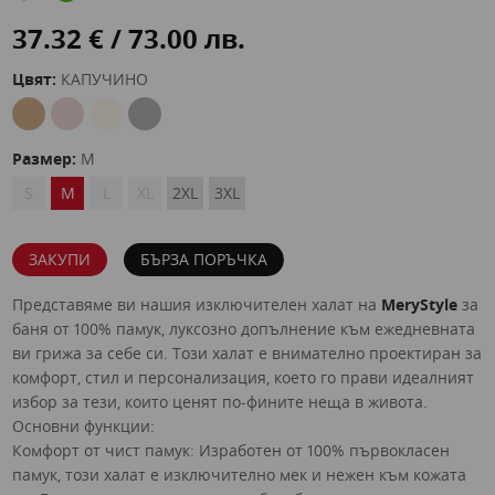
37.32 € / 73.00 лв.
Цвят:
КАПУЧИНО
Размер:
M
S
M
L
XL
2XL
3XL
ЗАКУПИ
БЪРЗА ПОРЪЧКА
Представяме ви нашия изключителен халат на
MeryStyle
за
баня от 100% памук, луксозно допълнение към ежедневната
ви грижа за себе си. Този халат е внимателно проектиран за
комфорт, стил и персонализация, което го прави идеалният
избор за тези, които ценят по-фините неща в живота.
Основни функции:
Комфорт от чист памук: Изработен от 100% първокласен
памук, този халат е изключително мек и нежен към кожата