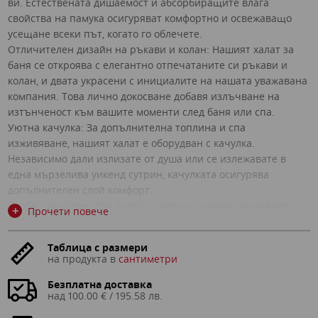
ви. Естествената дишаемост и абсорбиращите влага
свойства на памука осигуряват комфортно и освежаващо
усещане всеки път, когато го облечете.
Отличителен дизайн на ръкави и колан: Нашият халат за
баня се откроява с елегантно отпечатаните си ръкави и
колан, и двата украсени с инициалите на нашата уважавана
компания. Това лично докосване добавя излъчване на
изтънченост към вашите моменти след баня или спа.
Уютна качулка: За допълнителна топлина и спа
изживяване, нашият халат е оборудван с качулка.
Независимо дали излизате от душа или се излежавате в
една мързелива уикенд сутрин, качулката осигурява
допълнителен слой комфорт.
Удобни джобове: Два джоба с големи размери украсяват
+
Прочети повече
предната част на халата, което ви позволява да държите
най-важните неща лесно достъпни. Съхранявайте удобно
Таблица с размери
телефона, ключовете или инструментите за подстригване,
на продукта в
сантиметри
докато извършвате ежедневието си.
Превъзходна изработка: Всеки халат е щателно изработен с
Безплатна доставка
над 100.00 € / 195.58 лв.
прецизност и грижа. Шевът е безупречен, което гарантира
издръжливостта и устойчивостта на халата дори след